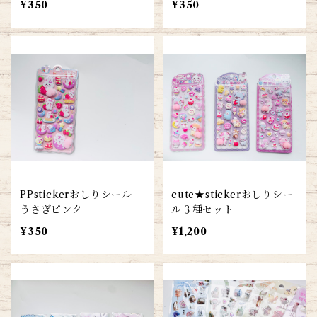
¥350
¥350
PPstickerおしりシール
cute★stickerおしりシー
うさぎピンク
ル３種セット
¥350
¥1,200