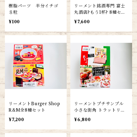
樹脂パーツ 半分イチゴ
リーメント銘酒専門 富士
８粒
丸酒店?もう1杯? 8種セッ
ト
¥100
¥7,600
リーメントBurger Shop
リーメントプチサンプル
R&M全8種セット
小さな街角 トラットリア8
種セット
¥7,200
¥6,800