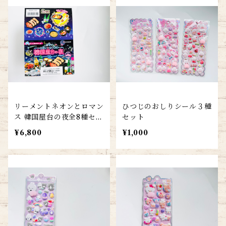
リーメントネオンとロマン
ひつじのおしりシール３種
ス 韓国屋台の夜全8種セッ
セット
ト
¥6,800
¥1,000